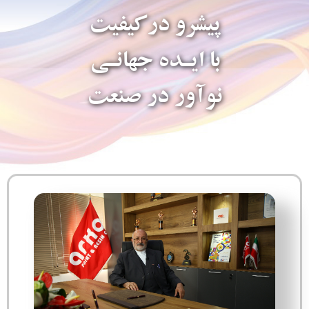
پیشرو درکیفیت
با ایـده جهانـی
نوآور در صنعت