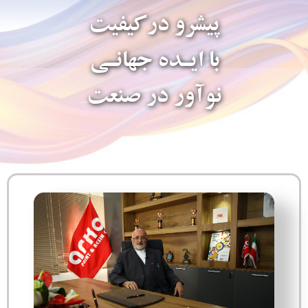
پیشرو درکیفیت
با ایـده جهانـی
نوآور در صنعت