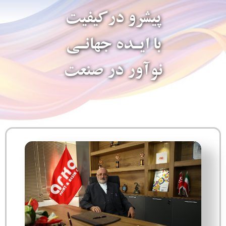
پیشرو درکیفیت
با ایـده جهانـی
نوآور در صنعت