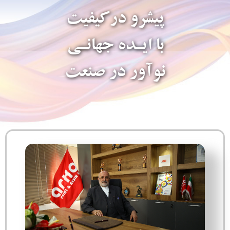
پیشرو درکیفیت
با ایـده جهانـی
نوآور در صنعت