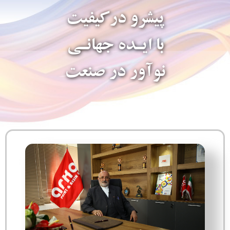
پیشرو درکیفیت
با ایـده جهانـی
نوآور در صنعت