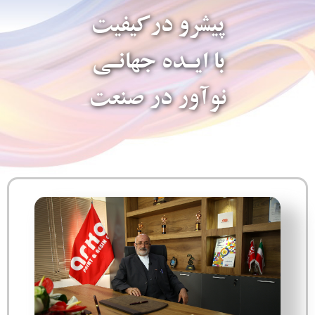
پیشرو درکیفیت
با ایـده جهانـی
نوآور در صنعت