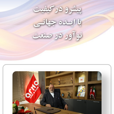
پیشرو درکیفیت
با ایـده جهانـی
نوآور در صنعت