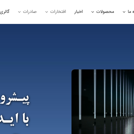
 ما
محصولات
اخبار
افتخارات
صادرات
گالری
پیـشرو
با ایـ