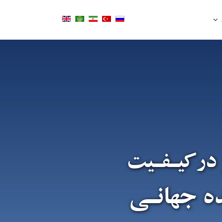
 درکیـفـیت
ده جهانـی