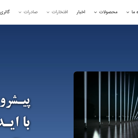
 ما
محصولات
اخبار
افتخارات
صادرات
گالری
پیـشرو
با ایـ