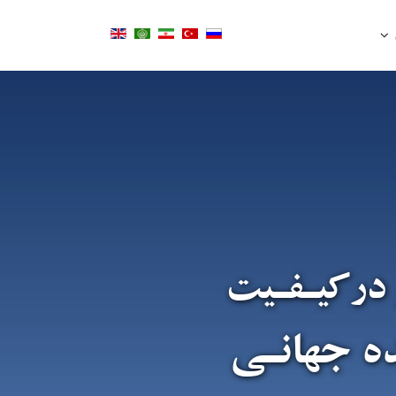
 درکیـفـیت
ده جهانـی