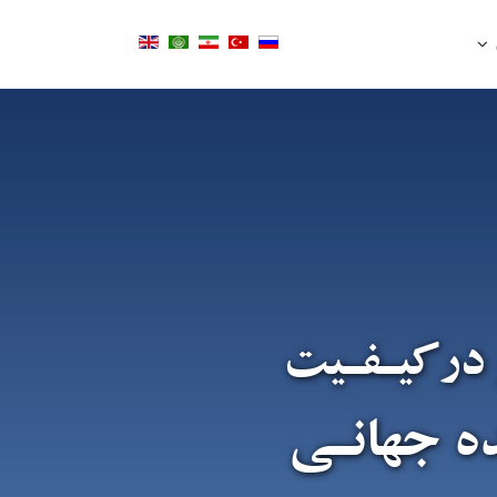
 درکیـفـیت
ده جهانـی