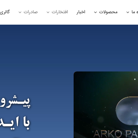
 ما
محصولات
اخبار
افتخارات
صادرات
گالری
پیـشرو
با ایـ